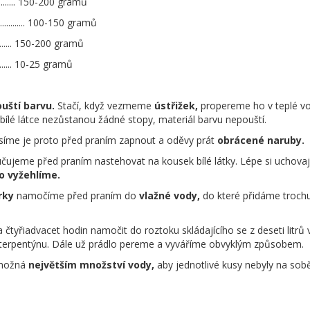
................ 150-200 gramů
.................. 100-150 gramů
................ 150-200 gramů
................ 10-25 gramů
uští barvu.
Stačí, když vezmeme
ústřižek,
propereme ho v teplé v
bílé látce nezůstanou žádné stopy, materiál barvu nepouští.
íme je proto před praním zapnout a oděvy prát
obrácené naruby.
ujeme před praním nastehovat na kousek bílé látky. Lépe si uchovaj
o vyžehlíme.
rky
namočíme před praním do
vlažné vody,
do které přidáme trochu
tyřiadvacet hodin namočit do roztoku skládajícího se z deseti litrů 
lžic terpentýnu. Dále už prádlo pereme a vyváříme obvyklým způsobem.
 možná
největším množství vody,
aby jednotlivé kusy nebyly na sob