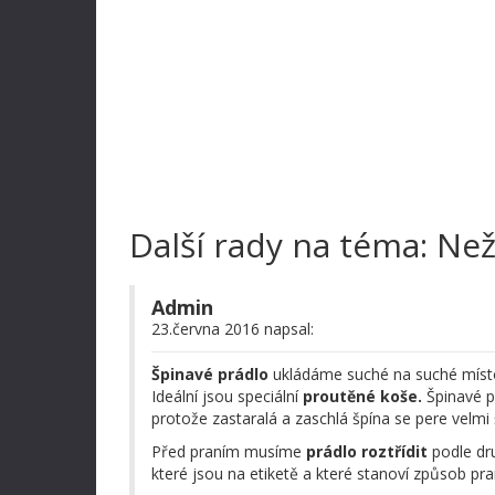
Další rady na téma: Ne
Admin
23.června 2016 napsal:
Špinavé prádlo
ukládáme suché na suché místo
Ideální jsou speciální
proutěné koše.
Špinavé p
protože zastaralá a zaschlá špína se pere velmi
Před praním musíme
prádlo roztřídit
podle dru
které jsou na etiketě a které stanoví způsob pra