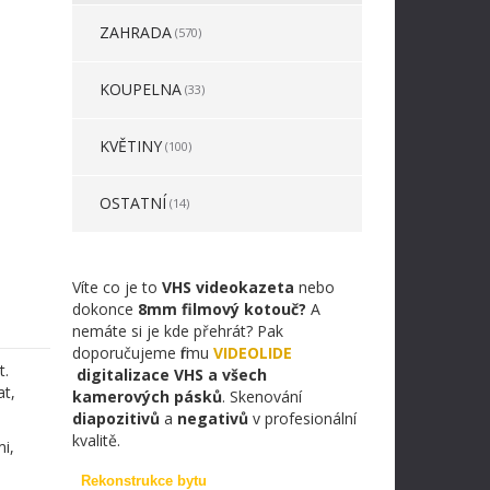
ZAHRADA
(570)
KOUPELNA
(33)
KVĚTINY
(100)
OSTATNÍ
(14)
Víte co je to
VHS videokazeta
nebo
dokonce
8mm filmový kotouč?
A
nemáte si je kde přehrát? Pak
doporučujeme firmu
VIDEOLIDE
t.
digitalizace VHS a všech
at,
kamerových pásků
. Skenování
diapozitivů
a
negativů
v profesionální
kvalitě.
i,
Rekonstrukce bytu