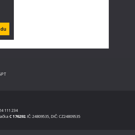
GPT
24 111 234
načka
C 176292
. IČ: 24809535, DIČ: CZ24809535