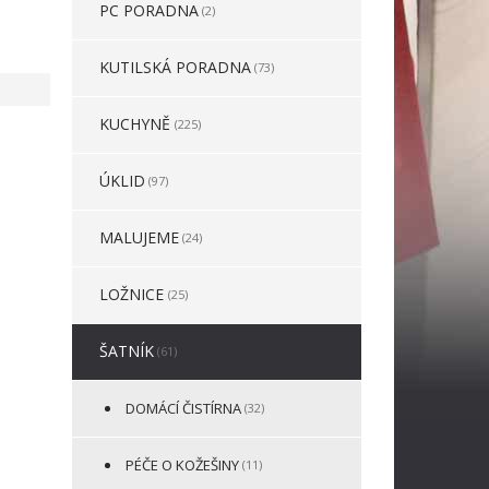
PC PORADNA
(2)
KUTILSKÁ PORADNA
(73)
KUCHYNĚ
(225)
ÚKLID
(97)
MALUJEME
(24)
LOŽNICE
(25)
ŠATNÍK
(61)
DOMÁCÍ ČISTÍRNA
(32)
PÉČE O KOŽEŠINY
(11)