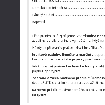
Chlapecká košilka.........................................................
Dámská psodní košilka................................................
Pánský nátělník............................................................
Kapesník..........................................................................
Před praním také zjišťujeme, zda
tkanina nepo
zabalíme do bílé tkaniny a vymačkáme. Když na 
Někdy se při praní v pračce
trhají knoflíky.
Mus
Krajkové ozdoby, límečky a manžety
doporuč
tvar, nepotrhají se, a také je
po vyprání snadn
Když silně
zašpiněné kuchyňské hadry a utě
půjdou lépe vyprat.
Zaprané a zašlé bavlněné prádlo
můžeme na č
dvou až tří lžic prášku na praní a dvou až tří 
Barevné prádlo
musíme namáčet a prát v co
nalepené.