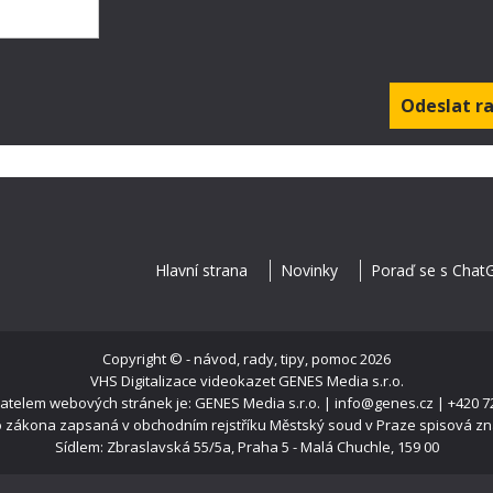
Hlavní strana
Novinky
Poraď se s Chat
Copyright ©
- návod, rady, tipy, pomoc
2026
VHS Digitalizace videokazet
GENES Media s.r.o.
telem webových stránek je: GENES Media s.r.o. | info@genes.cz | +420 7
o zákona zapsaná v obchodním rejstříku Městský soud v Praze spisová z
Sídlem: Zbraslavská 55/5a, Praha 5 - Malá Chuchle, 159 00