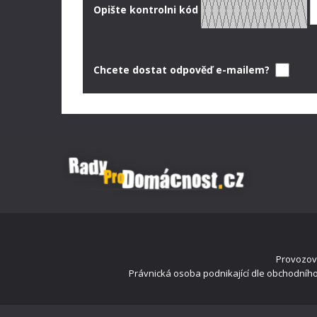
Opište kontrolni kód
Chcete dostat odpověď e-mailem?
Provozova
Právnická osoba podnikající dle obchodníh
s