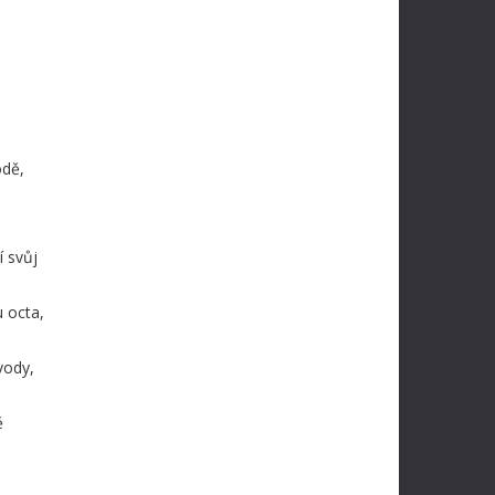
odě,
í svůj
 octa,
vody,
ě