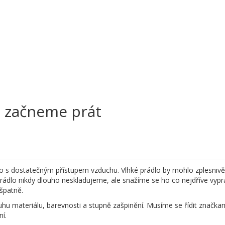
ž začneme prát
 s dostatečným přístupem vzduchu. Vlhké prádlo by mohlo zplesnivě
rádlo nikdy dlouho neskladujeme, ale snažíme se ho co nejdříve vypr
 špatně.
hu materiálu, barevnosti a stupně zašpinění. Musíme se řídit značkam
ní.