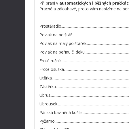
Při praní v
automatických i běžných pračká
Pracné a zdlouhavé, proto vám nabízíme na pomo
Prostěradlo...................................................................
Povlak na polštář.........................................................
Povlak na malý polštářek...............................................
Povlak na peřinu či deku.............................................
Froté ručník..................................................................
Froté osuška................................................................
Utěrka...........................................................................
Zástěrka........................................................................
Ubrus.............................................................................
Ubrousek........................................................................
Pánská bavlněná košile...............................................
Pyžamo.........................................................................