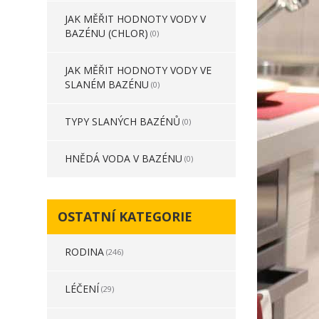
JAK MĚŘIT HODNOTY VODY V
BAZÉNU (CHLOR)
(0)
JAK MĚŘIT HODNOTY VODY VE
SLANÉM BAZÉNU
(0)
TYPY SLANÝCH BAZÉNŮ
(0)
HNĚDÁ VODA V BAZÉNU
(0)
OSTATNÍ KATEGORIE
RODINA
(246)
LÉČENÍ
(29)