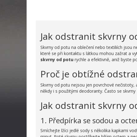
Jak odstranit skvrny o
Skvrny od potu na oblečení nebo textiliích jsou 
které se při kontaktu s látkou mohou zažrat a vy
skvrny od potu
rychle a efektivně, aniž byste p
Proč je obtížné odstra
Skvrny od potu nejsou jen povrchové nečistoty,
někdy i s použitými deodoranty. Často se skvrny za
Jak odstranit skvrny o
1. Předpírka se sodou a oct
Smíchejte lžíci jedlé sody s několika kapkami vo
minut. Poté skvrnu postříkejte bílým octem a ne