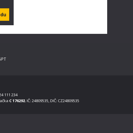
GPT
24 111 234
načka
C 176292
. IČ: 24809535, DIČ: CZ24809535