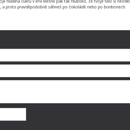
oje hladina cukru v krvi klesne pak tak hluboko, že tvoje tělo si neodk
chle, a proto pravděpodobně sáhneš po čokoládě nebo po bonbonech.