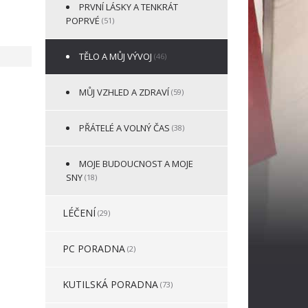
PRVNÍ LÁSKY A TENKRÁT
POPRVÉ
(51)
TĚLO A MŮJ VÝVOJ
(46)
MŮJ VZHLED A ZDRAVÍ
(59)
PŘÁTELÉ A VOLNÝ ČAS
(38)
MOJE BUDOUCNOST A MOJE
SNY
(18)
LÉČENÍ
(29)
PC PORADNA
(2)
KUTILSKÁ PORADNA
(73)