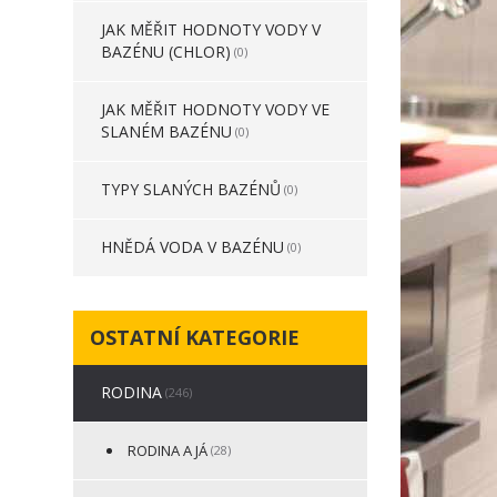
JAK MĚŘIT HODNOTY VODY V
BAZÉNU (CHLOR)
(0)
JAK MĚŘIT HODNOTY VODY VE
SLANÉM BAZÉNU
(0)
TYPY SLANÝCH BAZÉNŮ
(0)
HNĚDÁ VODA V BAZÉNU
(0)
OSTATNÍ KATEGORIE
RODINA
(246)
RODINA A JÁ
(28)