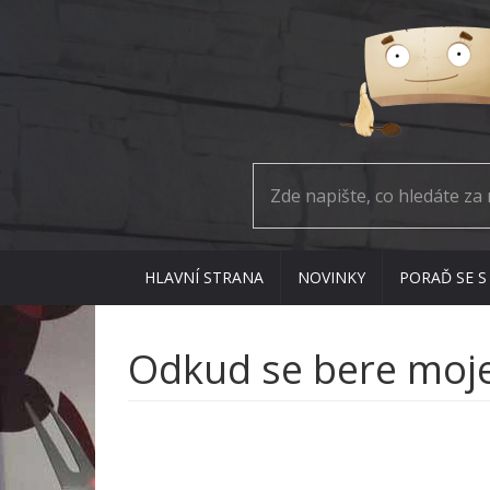
HLAVNÍ STRANA
NOVINKY
PORAĎ SE S
Odkud se bere moje