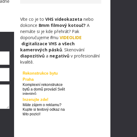
ladně
Víte co je to
VHS videokazeta
nebo
dokonce
8mm filmový kotouč?
A
nemáte si je kde přehrát? Pak
doporučujeme firmu
VIDEOLIDE
digitalizace VHS a všech
kamerových pásků
. Skenování
diapozitivů
a
negativů
v profesionální
kvalitě.
Rekonstrukce bytu
Praha
Komplexní rekonstrukce
bytů a domů provádí Svět
interiérů
Inzerujte zde!
Máte zájem o reklamu?
Kupte si textový odkaz na
této pozici!