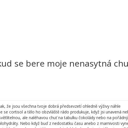
kud se bere moje nenasytná chu
ak, že jsou všechna tvoje dobrá předsevzetí ohledně výživy náhle
se cortisol a tělo ho obzvláště rádo produkuje, když jsi unavená n
světlitelnou, ale naléhavou chuť na tabulku čokolády nebo na pořádný
uhlohydráty. Nebo když buď z nedostatku času anebo z marnivosti vy