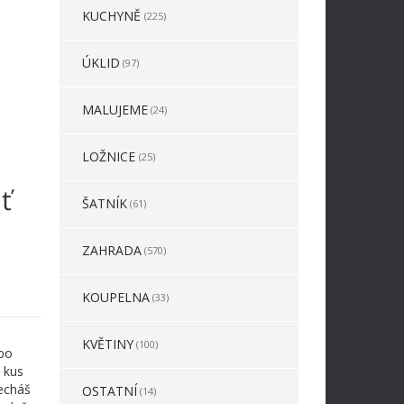
KUCHYNĚ
(225)
ÚKLID
(97)
MALUJEME
(24)
LOŽNICE
(25)
ť
ŠATNÍK
(61)
ZAHRADA
(570)
KOUPELNA
(33)
KVĚTINY
(100)
ebo
 kus
necháš
OSTATNÍ
(14)