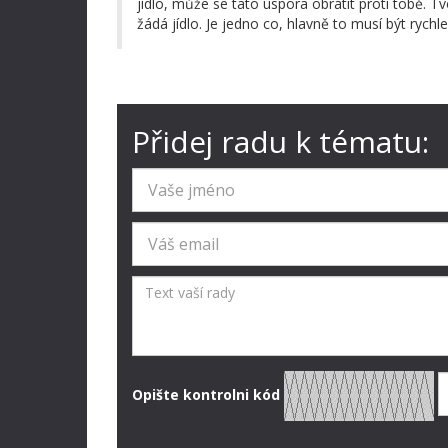
jídlo, může se tato úspora obrátit proti tobě. Tv
žádá jídlo. Je jedno co, hlavně to musí být ry
Přidej radu k tématu:
Opište kontrolni kód