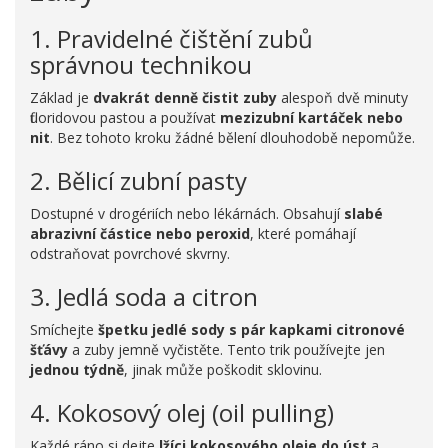
1. Pravidelné čištění zubů
správnou technikou
Základ je
dvakrát denně čistit zuby
alespoň dvě minuty
fluoridovou pastou a používat
mezizubní kartáček nebo
nit
. Bez tohoto kroku žádné bělení dlouhodobě nepomůže.
2. Bělicí zubní pasty
Dostupné v drogériích nebo lékárnách. Obsahují
slabé
abrazivní částice nebo peroxid
, které pomáhají
odstraňovat povrchové skvrny.
3. Jedlá soda a citron
Smíchejte
špetku jedlé sody s pár kapkami citronové
šťávy
a zuby jemně vyčistěte. Tento trik používejte jen
jednou týdně
, jinak může poškodit sklovinu.
4. Kokosový olej (oil pulling)
Každé ráno si dejte
lžíci kokosového oleje do úst
a