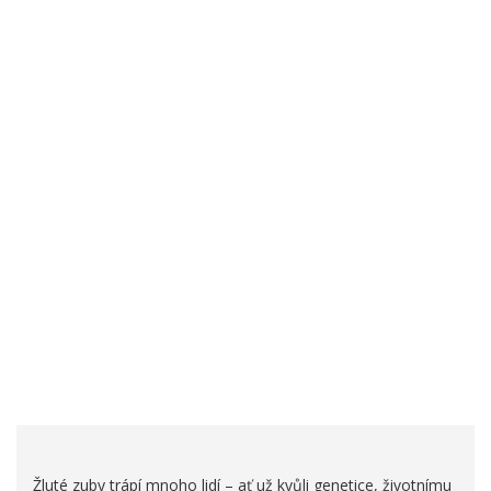
Žluté zuby trápí mnoho lidí – ať už kvůli genetice, životnímu