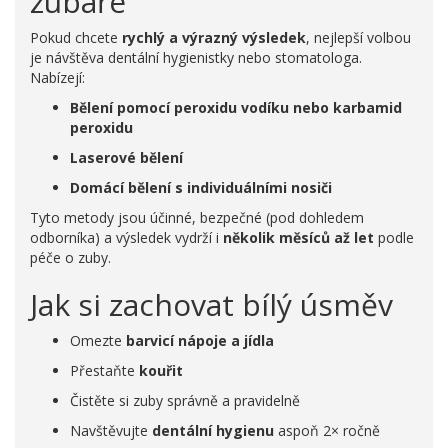
zubaře
Pokud chcete
rychlý a výrazný výsledek
, nejlepší volbou
je návštěva dentální hygienistky nebo stomatologa.
Nabízejí:
Bělení pomocí peroxidu vodíku nebo karbamid
peroxidu
Laserové bělení
Domácí bělení s individuálními nosiči
Tyto metody jsou účinné, bezpečné (pod dohledem
odborníka) a výsledek vydrží i
několik měsíců až let
podle
péče o zuby.
Jak si zachovat bílý úsměv
Omezte
barvicí nápoje a jídla
Přestaňte
kouřit
Čistěte si zuby správně a pravidelně
Navštěvujte
dentální hygienu
aspoň 2× ročně