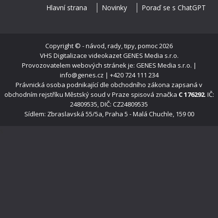
Hlavní strana
Novinky
Poraď se s ChatGPT
Copyright ©
- návod, rady, tipy, pomoc
2026
VHS Digitalizace videokazet
GENES Media s.r.o.
Provozovatelem webových stránek je: GENES Media s.r.o. |
info@genes.cz | +420 724 111 234
Právnická osoba podnikající dle obchodního zákona zapsaná v
obchodním rejstříku Městský soud v Praze spisová značka
C 176292
. IČ:
24809535, DIČ: CZ24809535
Sídlem: Zbraslavská 55/5a, Praha 5 - Malá Chuchle, 159 00
s