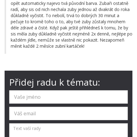
opět automaticky najevo tvá původní barva. Zubaři ostatně
radí, aby sis od nich nechala zuby jednou až dvakrát do roka
důkladně vyčistit. To nebolí, trvá to dobrých 30 minut a
pečuje to kromě toho o to, aby tvé zuby zůstaly mnohem
déle zdravé a čisté. Když pak ještě přihlédneš k tomu, že by
sis měla zuby důkladně vyčistit nejméně 2x denně, nejlépe po
každém jídle, nemůže se vlastně nic pokazit. Nezapomeň
měnit každé 2 měsíce zubní kartáček!
Přidej radu k tématu: