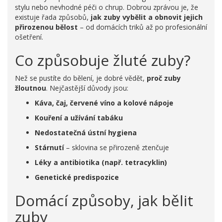
stylu nebo nevhodné péči o chrup. Dobrou zprávou je, že
existuje řada způsobů,
jak zuby vybělit a obnovit jejich
přirozenou bělost
– od domácích triků až po profesionální
ošetření.
Co způsobuje žluté zuby?
Než se pustíte do bělení, je dobré vědět,
proč zuby
žloutnou
. Nejčastější důvody jsou:
Káva, čaj, červené víno a kolové nápoje
Kouření a užívání tabáku
Nedostatečná ústní hygiena
Stárnutí
– sklovina se přirozeně ztenčuje
Léky a antibiotika (např. tetracyklin)
Genetické predispozice
Domácí způsoby, jak bělit
zuby