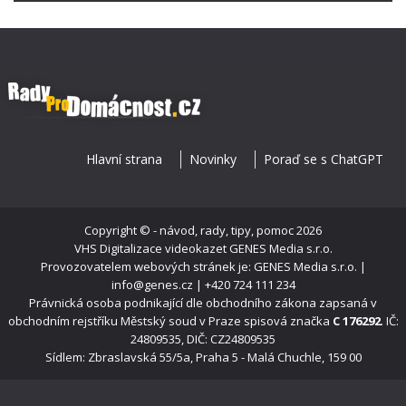
Hlavní strana
Novinky
Poraď se s ChatGPT
Copyright ©
- návod, rady, tipy, pomoc
2026
VHS Digitalizace videokazet
GENES Media s.r.o.
Provozovatelem webových stránek je: GENES Media s.r.o. |
info@genes.cz | +420 724 111 234
Právnická osoba podnikající dle obchodního zákona zapsaná v
obchodním rejstříku Městský soud v Praze spisová značka
C 176292
. IČ:
24809535, DIČ: CZ24809535
Sídlem: Zbraslavská 55/5a, Praha 5 - Malá Chuchle, 159 00
s