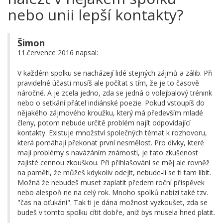
nebo unii lepší kontakty?
Šimon
11.července 2016 napsal:
V každém spolku se nacházejí lidé stejných zájmů a zálib. Při
pravidelné účasti musíš ale počítat s tím, že je to časově
náročné. A je zcela jedno, zda se jedná o volejbalový trénink
nebo o setkání přátel indiánské poezie. Pokud vstoupíš do
nějakého zájmového kroužku, který má především mladé
členy, potom nebude určitě problém najít odpovídající
kontakty. Existuje množství společných témat k rozhovoru,
která pomáhají překonat první nesmělost. Pro dívky, které
mají problémy s navázáním známosti, je tato zkušenost
zajisté cennou zkouškou. Při přihlašování se měj ale rovněž
na paměti, že můžeš kdykoliv odejít, nebude-li se ti tam líbit.
Možná že nebudeš muset zaplatit předem roční příspěvek
nebo alespoň ne na celý rok. Mnoho spolků nabízí také tzv.
"čas na oťukání". Tak ti je dána možnost vyzkoušet, zda se
budeš v tomto spolku cítit dobře, aniž bys musela hned platit.