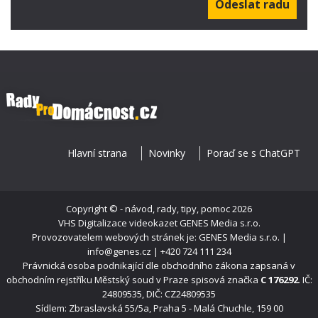
Hlavní strana
Novinky
Poraď se s ChatGPT
Copyright ©
- návod, rady, tipy, pomoc
2026
VHS Digitalizace videokazet
GENES Media s.r.o.
Provozovatelem webových stránek je: GENES Media s.r.o. |
info@genes.cz | +420 724 111 234
Právnická osoba podnikající dle obchodního zákona zapsaná v
obchodním rejstříku Městský soud v Praze spisová značka
C 176292
. IČ:
24809535, DIČ: CZ24809535
Sídlem: Zbraslavská 55/5a, Praha 5 - Malá Chuchle, 159 00