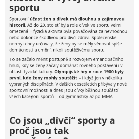
sportu
Sportovní
účast žen a dívek má dlouhou a zajímavou
historii
. Až do 20. století byla role dívek ve sportu velmi
omezená – fyzická aktivita byla považována za nevhodnou
nebo dokonce škodlivou pro dívčí zdraví. Společenské
normy tehdy určovaly, že ženy by se měly věnovat spíše
domácnosti a umění, nikoli soutěživému sportu.
To se začalo měnit postupně s rozvojem emancipačního
hnutí, kdy se ženy začaly domáhat rovného postavení i v
oblasti fyzické kultury.
Olympijské hry v roce 1900 byly
první, kde ženy mohly soutěžit
– i když jen v několika
vybraných disciplínách. V dalších desetiletích přibývaly nové
sportovní možnosti a dnes jsou dívky běžnou součástí
všech kategorií sportů – od gymnastiky až po MMA.
Co jsou „dívčí“ sporty a
proč jsou tak