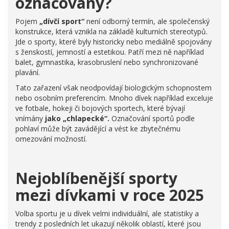
označovány?
Pojem
„dívčí sport“
není odborný termín, ale společenský
konstrukce, která vznikla na základě kulturních stereotypů.
Jde o sporty, které byly historicky nebo mediálně spojovány
s ženskostí, jemností a estetikou. Patří mezi ně například
balet, gymnastika, krasobruslení nebo synchronizované
plavání.
Tato zařazení však neodpovídají biologickým schopnostem
nebo osobním preferencím. Mnoho dívek například exceluje
ve fotbale, hokeji či bojových sportech, které bývají
vnímány
jako „chlapecké“.
Označování sportů podle
pohlaví může být zavádějící a vést ke zbytečnému
omezování možností.
Nejoblíbenější sporty
mezi dívkami v roce 2025
Volba sportu je u dívek velmi individuální, ale statistiky a
trendy z posledních let ukazují několik oblastí, které jsou