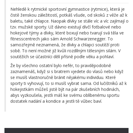
Nehledě k rytmické sportovní gymnastice (rytmice), která je
čistě ženskou záležitostí, potkáš všude, od skoků z věže až k
baletu, také chlapce. Naopak dívky se stále víc a víc zajímají o
tzv. mužské sporty. Už dávno existují dívčí fotbalové nebo
hokejové týmy a dívky, které boxují nebo tvarují svá těla ve
fitnesscentrech jako sám Arnold Schwarzenegger. To
samozřejmě neznamená, že dívky a chlapci soutěží proti
sobě. To není možné již kvůli rozdílným tělesným silám. V
soutěžích se účastníci dělí přísně podle věku a pohlaví.
Že by všechno ostatní bylo nefér, to pravděpodobně
zaznamenáš, když si s bratrem vjedete do vlasů nebo když
se musíš vlastnoručně bránit nějakému individuu. Které
sporty ti vyhovují, to si musíš vybrat sama. Od lučištníků až k
hokejistkám můžeš jistě být na pár zkušebních hodinách,
abys vyzkoušela, jestli máš ke svému oblíbenému sportu
dostatek nadání a kondice a jestli tě vůbec baví.