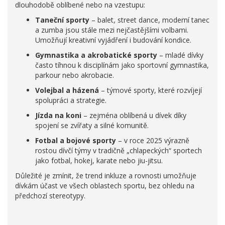
dlouhodobě oblíbené nebo na vzestupu:
Taneční sporty
– balet, street dance, moderní tanec
a zumba jsou stále mezi nejčastějšími volbami.
Umožňují kreativní vyjádření i budování kondice.
Gymnastika a akrobatické sporty
– mladé dívky
často tíhnou k disciplínám jako sportovní gymnastika,
parkour nebo akrobacie.
Volejbal a házená
– týmové sporty, které rozvíjejí
spolupráci a strategie.
Jízda na koni
– zejména oblíbená u dívek díky
spojení se zvířaty a silné komunitě.
Fotbal a bojové sporty
– v roce 2025 výrazně
rostou dívčí týmy v tradičně „chlapeckých“ sportech
jako fotbal, hokej, karate nebo jiu-jitsu.
Důležité je zmínit, že trend inkluze a rovnosti umožňuje
dívkám účast ve všech oblastech sportu, bez ohledu na
předchozí stereotypy.