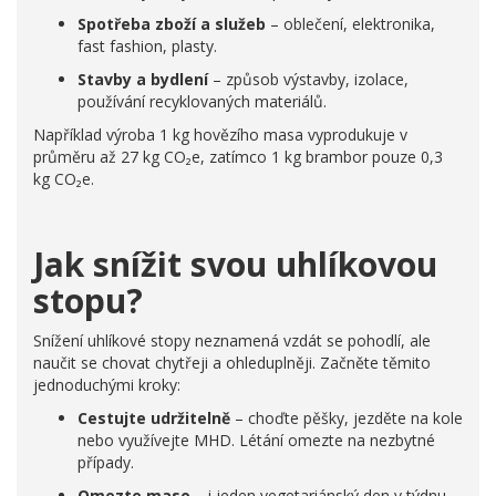
Spotřeba zboží a služeb
– oblečení, elektronika,
fast fashion, plasty.
Stavby a bydlení
– způsob výstavby, izolace,
používání recyklovaných materiálů.
Například výroba 1 kg hovězího masa vyprodukuje v
průměru až 27 kg CO₂e, zatímco 1 kg brambor pouze 0,3
kg CO₂e.
Jak snížit svou uhlíkovou
stopu?
Snížení uhlíkové stopy neznamená vzdát se pohodlí, ale
naučit se chovat chytřeji a ohleduplněji. Začněte těmito
jednoduchými kroky:
Cestujte udržitelně
– choďte pěšky, jezděte na kole
nebo využívejte MHD. Létání omezte na nezbytné
případy.
Omezte maso
– i jeden vegetariánský den v týdnu