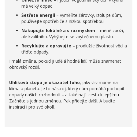
má velký dopad.
Šetřete energii
– vyměňte žárovky, izolujte dům,
používejte spotřebiče s nízkou spotřebou.
Nakupujte lokálně a s rozmyslem
– méně zboží,
ale kvalitního. Vyhýbejte se zbytečnému plastu.
Recyklujte a opravujte
– prodlužte životnost věcí a
třiďte odpady.
I malá změna, pokud ji udělá hodně lidí, může znamenat
obrovský rozdíl.
Uhlíková stopa je ukazatel toho
, jaký vliv máme na
klima a planetu. Je to nástroj, který nám pomáhá pochopit
dopady našich rozhodnutí – a také najít cestu k lepšímu.
Začněte s jednou změnou. Pak přidejte další. A buďte
inspirací i pro své okolí.