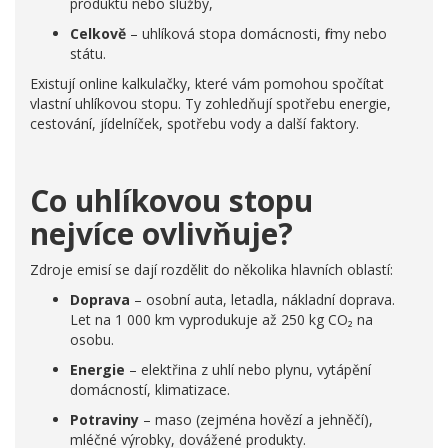
produktu nebo služby,
Celkově
– uhlíková stopa domácnosti, firmy nebo
státu.
Existují online kalkulačky, které vám pomohou spočítat
vlastní uhlíkovou stopu. Ty zohledňují spotřebu energie,
cestování, jídelníček, spotřebu vody a další faktory.
Co uhlíkovou stopu
nejvíce ovlivňuje?
Zdroje emisí se dají rozdělit do několika hlavních oblastí:
Doprava
– osobní auta, letadla, nákladní doprava.
Let na 1 000 km vyprodukuje až 250 kg CO₂ na
osobu.
Energie
– elektřina z uhlí nebo plynu, vytápění
domácností, klimatizace.
Potraviny
– maso (zejména hovězí a jehněčí),
mléčné výrobky, dovážené produkty.