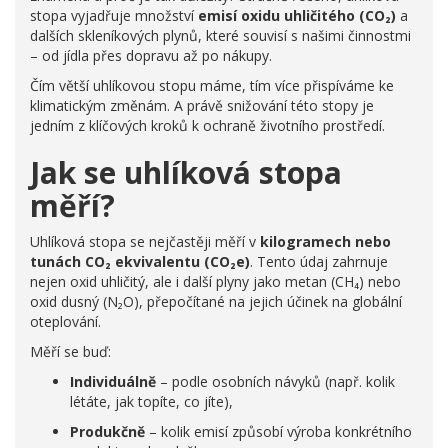
stopa vyjadřuje množství
emisí oxidu uhličitého (CO₂)
a
dalších skleníkových plynů, které souvisí s našimi činnostmi
– od jídla přes dopravu až po nákupy.
Čím větší uhlíkovou stopu máme, tím více přispíváme ke
klimatickým změnám. A právě snižování této stopy je
jedním z klíčových kroků k ochraně životního prostředí.
Jak se uhlíková stopa
měří?
Uhlíková stopa se nejčastěji měří v
kilogramech nebo
tunách CO₂ ekvivalentu (CO₂e)
. Tento údaj zahrnuje
nejen oxid uhličitý, ale i další plyny jako metan (CH₄) nebo
oxid dusný (N₂O), přepočítané na jejich účinek na globální
oteplování.
Měří se buď:
Individuálně
– podle osobních návyků (např. kolik
létáte, jak topíte, co jíte),
Produkčně
– kolik emisí způsobí výroba konkrétního