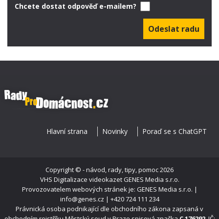
Chcete dostat odpověď e-mailem?
Hlavní strana
Novinky
Poraď se s ChatGPT
Copyright ©
- návod, rady, tipy, pomoc
2026
VHS Digitalizace videokazet
GENES Media s.r.o.
Provozovatelem webových stránek je: GENES Media s.r.o. |
info@genes.cz | +420 724 111 234
Právnická osoba podnikající dle obchodního zákona zapsaná v
obchodním rejstříku Městský soud v Praze spisová značka
C 176292
. IČ: