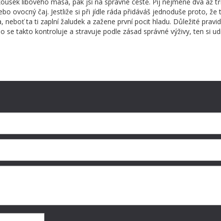
usek libového masa, pak jsi na správné cestě. Pij nejméně dva až tři 
o ovocný čaj. Jestliže si při jídle ráda přidáváš jednoduše proto, že t
 neboť ta ti zaplní žaludek a zažene první pocit hladu. Důležité pravidl
o se takto kontroluje a stravuje podle zásad správné výživy, ten si ud