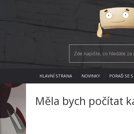
HLAVNÍ STRANA
NOVINKY
PORAĎ SE S
Měla bych počítat ka