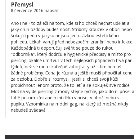
Přemysl
8.července 2016 napsal:
Ano i ne - to záleží na tom, kde si ho chceš nechat udělat a
jaký druh ozdoby budeš nosit. Stříbrný kroužek v obočí nebo
šokující perla v jazyku nejsou jen otázkou estetického
pohledu. Lékaři varují před nebezpečím zranění nebo infekce.
Každopádně ti doporučuji svěřit se pouze do rukou
"odborníka", který dodržuje hygienické předpisy a místo pro
piercing lokálně umrtví. I v těch nejlepších případech trvá pár
týdnů, než se rána skutečně zahojí a ty už s tím nemáš
žádné problémy. Cena je různá a ještě musíš připočítat cenu
za ozdobu. Dobře si rozmysli, jestli si chceš svoji kůži
propíchnout jenom proto, že to letí a že šokuješ své rodiče.
Možná vyjde piercing z módy stejně rychle, jako do ní přišel a
tobě potom zůstane mini dírka v nose, v obočí nebo v
pupíku. Vzpomínka na módní gag, na který už možná nikdy
nebudeš zvědavá.