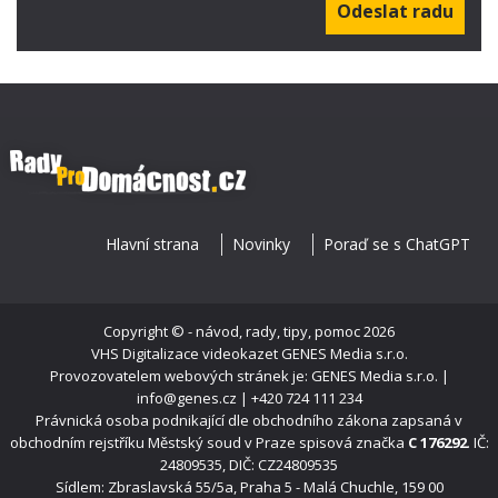
Hlavní strana
Novinky
Poraď se s ChatGPT
Copyright ©
- návod, rady, tipy, pomoc
2026
VHS Digitalizace videokazet
GENES Media s.r.o.
Provozovatelem webových stránek je: GENES Media s.r.o. |
info@genes.cz | +420 724 111 234
Právnická osoba podnikající dle obchodního zákona zapsaná v
obchodním rejstříku Městský soud v Praze spisová značka
C 176292
. IČ:
24809535, DIČ: CZ24809535
Sídlem: Zbraslavská 55/5a, Praha 5 - Malá Chuchle, 159 00