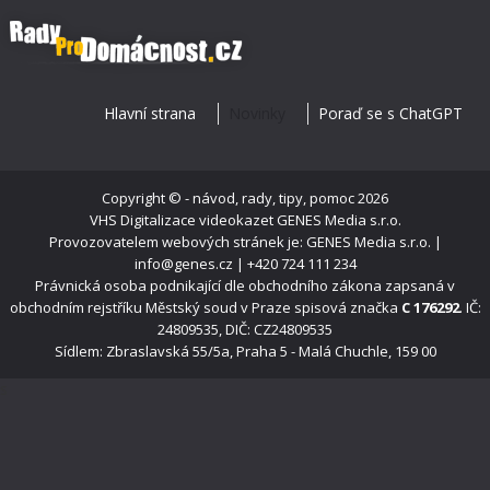
Hlavní strana
Novinky
Poraď se s ChatGPT
Copyright ©
- návod, rady, tipy, pomoc
2026
VHS Digitalizace videokazet
GENES Media s.r.o.
Provozovatelem webových stránek je: GENES Media s.r.o. |
info@genes.cz | +420 724 111 234
Právnická osoba podnikající dle obchodního zákona zapsaná v
obchodním rejstříku Městský soud v Praze spisová značka
C 176292
. IČ:
24809535, DIČ: CZ24809535
Sídlem: Zbraslavská 55/5a, Praha 5 - Malá Chuchle, 159 00
s