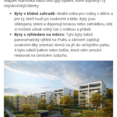
Vilapark Klamovka nabízí dva typy bydlení, které uspokojí i ty
nejnáročnější klienty:
Byty v klidné zahradě:
Ideální volba pro rodiny s dětmi a
pro ty, kteří touží po soukromí a klidu. Byty jsou
obklopeny zelení a disponují terasou nebo zahrádkou, kde
si můžete užívat volný čas s rodinou a přáteli.
Byty s výhledem na město:
Tyto byty nabízí
panoramatický výhled na Prahu a zároveň zajišťují
soukromí díky orientaci domů na jih do veřejného parku.
K bytu náleží balkon nebo lodžie, které vám umožní
relaxovat na čerstvém vzduchu.