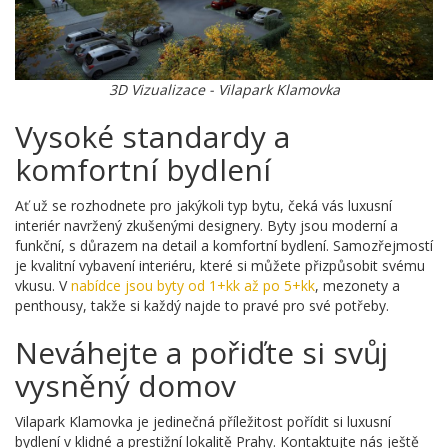
3D Vizualizace - Vilapark Klamovka
Vysoké standardy a
komfortní bydlení
Ať už se rozhodnete pro jakýkoli typ bytu, čeká vás luxusní
interiér navržený zkušenými designery. Byty jsou moderní a
funkční, s důrazem na detail a komfortní bydlení. Samozřejmostí
je kvalitní vybavení interiéru, které si můžete přizpůsobit svému
vkusu. V
nabídce jsou byty od 1+kk až po 5+kk
, mezonety a
penthousy, takže si každý najde to pravé pro své potřeby.
Neváhejte a pořiďte si svůj
vysněný domov
Vilapark Klamovka je jedinečná příležitost pořídit si luxusní
bydlení v klidné a prestižní lokalitě Prahy. Kontaktujte nás ještě