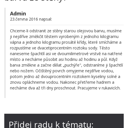
Admin
23.června 2016 napsal:
Chceme-li odstranit ze stěny starou olejovou barvu, musíme
ji nejdříve změkčit těstem vyrobeným z jednoho kilogramu
vápna a jednoho kilogramu prosáté křídy, které smícháme a
rozpustíme ve dvacetiprocentním roztoku sody. Těsto
naneseme špachtlí asi ve dvoumilimetrové vrstvě na natřené
místo a necháme působit asi hodinu až hodinu a půl. Když
barva změkne a začne dělat „puchýře", odstraníme ji špachtlí
nebo nožem. Očištěný povrch omyjeme nejdříve vodou,
potom jedno až dvouprocentním roztokem kyseliny solné a
znovu opláchneme vodou. Nakonec přetřeme hadrem a
necháme dva až tři dny proschnout. Pracujeme v rukavicích.
Přidej radu k tématu: