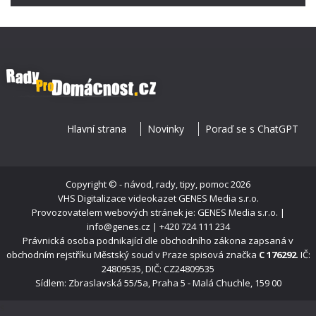
Hlavní strana
Novinky
Poraď se s ChatGPT
Copyright ©
- návod, rady, tipy, pomoc
2026
VHS Digitalizace videokazet
GENES Media s.r.o.
Provozovatelem webových stránek je: GENES Media s.r.o. |
info@genes.cz | +420 724 111 234
Právnická osoba podnikající dle obchodního zákona zapsaná v
obchodním rejstříku Městský soud v Praze spisová značka
C 176292
. IČ:
24809535, DIČ: CZ24809535
Sídlem: Zbraslavská 55/5a, Praha 5 - Malá Chuchle, 159 00
s