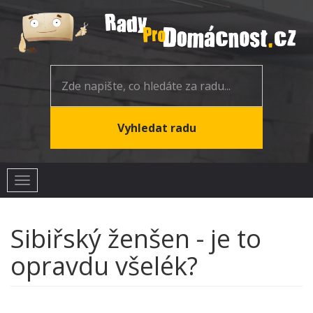
Toggle
navigation
Sibiřský ženšen - je to
opravdu všelék?