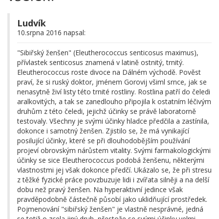
Ludvík
10.srpna 2016 napsal:
"Sibiřský ženšen" (Eleutherococcus senticosus maximus),
přívlastek senticosus znamená v latině ostnitý, trnitý.
Eleutherococcus roste divoce na Dálném východě. Pověst
praví, že si ruský doktor, jménem Gorovij všiml srnce, jak se
nenasytně živí listy této trnité rostliny. Rostlina patří do čeledi
aralkovitých, a tak se zanedlouho připojila k ostatním léčivým
druhům z této čeledi, jejichž účinky se právě laboratorně
testovaly. Všechny je svými účinky hladce předčila a zastínila,
dokonce i samotný ženšen. Zjistilo se, že má vynikající
posilující účinky, které se při dlouhodobějším používání
projeví obrovským nárůstem vitality. Svými farmakologickými
účinky se sice Eleutherococcus podobá ženšenu, některými
vlastnostmi jej však dokonce předčí. Ukázalo se, že při stresu
z těžké fyzické práce povzbuzuje lidi i zvířata silněji a na delší
dobu než pravý ženšen. Na hyperaktivní jedince však
pravděpodobně částečně působí jako uklidňující prostředek.
Pojmenování "sibiřský ženšen" je vlastně nesprávné, jedná
se totiž o zcela jiný druh, přestože se svými účinky velmi