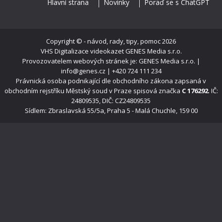
Hlavní strana
Novinky
Poraď se s ChatGPT
Copyright ©
- návod, rady, tipy, pomoc
2026
VHS Digitalizace videokazet
GENES Media s.r.o.
Provozovatelem webových stránek je: GENES Media s.r.o. |
info@genes.cz | +420 724 111 234
Právnická osoba podnikající dle obchodního zákona zapsaná v
obchodním rejstříku Městský soud v Praze spisová značka
C 176292
. IČ:
24809535, DIČ: CZ24809535
Sídlem: Zbraslavská 55/5a, Praha 5 - Malá Chuchle, 159 00
s