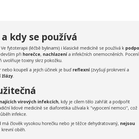
 a kdy se používá
. Ve fytoterapii (léčbě bylinami) i klasické medicíně se používá k
podpo
edevším při
horečce
,
nachlazení
a infekčních onemocněních. Pocení
 uvolňuje toxiny skrz pokožku.
ur nebo koupelí a jejich účinek je buď
reflexní
(zvyšují prokrvení a
 žlázy
.
užitečná
najících virových infekcích
, kdy je cílem tělo zahřát a podpořit
radiční lidové medicíně se diaforetika užívala k "vypocení nemoci", což
ůběh infekce.
ud má člověk vysokou horečku nebo je těžce dehydratovaný,
nejsou
 krevní oběh.