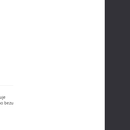
uje
ého bezu