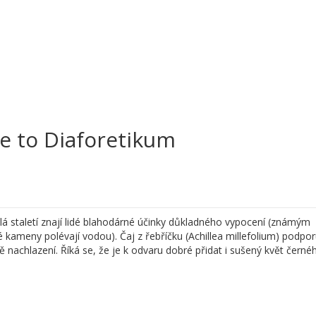
je to Diaforetikum
celá staletí znají lidé blahodárné účinky důkladného vypocení (známým
é kameny polévají vodou). Čaj z řebříčku (Achillea millefolium) podpor
bě nachlazení. Říká se, že je k odvaru dobré přidat i sušený květ čern