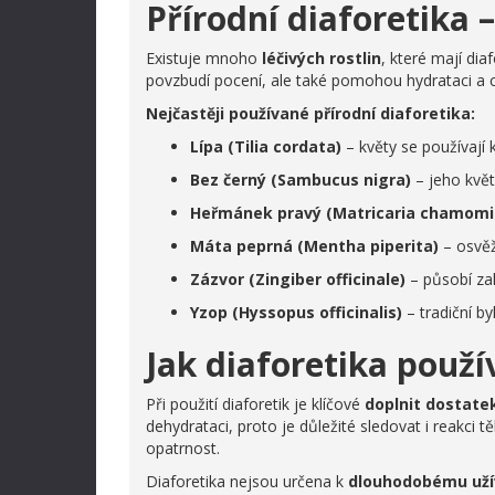
Přírodní diaforetika –
Existuje mnoho
léčivých rostlin
, které mají dia
povzbudí pocení, ale také pomohou hydrataci a 
Nejčastěji používané přírodní diaforetika:
Lípa (Tilia cordata)
– květy se používají 
Bez černý (Sambucus nigra)
– jeho květ
Heřmánek pravý (Matricaria chamomil
Máta peprná (Mentha piperita)
– osvěž
Zázvor (Zingiber officinale)
– působí zahř
Yzop (Hyssopus officinalis)
– tradiční b
Jak diaforetika použ
Při použití diaforetik je klíčové
doplnit dostate
dehydrataci, proto je důležité sledovat i reakci 
opatrnost.
Diaforetika nejsou určena k
dlouhodobému uží