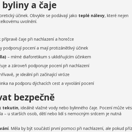
 byliny a čaje
foretický účinek. Obvykle se podávají jako
teplé nálevy
, které nejen
celkovému uvolnění.
k přípravě čaje při nachlazení a horečce
y podporují pocení a mají protizánětlivý účinek
la)
– mírné diaforetikum s uklidňujícím účinkem
uje a zároveň podporuje pocení při nachlazení
ívavě, je ideální při začínající viróze
ylinka na podporu dýchacích cest a vyvolání pocení
ívat bezpečně
k tekutin
, ideálně vlažné vody nebo bylinného čaje. Pocení může vés
těla – u starších osob, dětí nebo lidí s nemocným srdcem je nutná
vání
. Měla by být součástí první pomoci při nachlazení, ale pokud pří