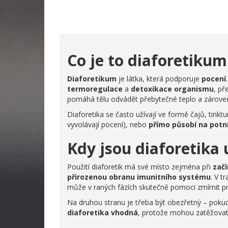
Co je to diaforetikum
Diaforetikum
je látka, která podporuje
pocení
termoregulace
a
detoxikace organismu
, př
pomáhá tělu odvádět přebytečné teplo a zároveň
Diaforetika se často užívají ve formě čajů, tinkt
vyvolávají pocení), nebo
přímo působí na potní
Kdy jsou diaforetika 
Použití diaforetik má své místo zejména při
začí
přirozenou obranu imunitního systému
. V t
může v raných fázích skutečně pomoci zmírnit pr
Na druhou stranu je třeba být obezřetný – pok
diaforetika vhodná
, protože mohou zatěžovat