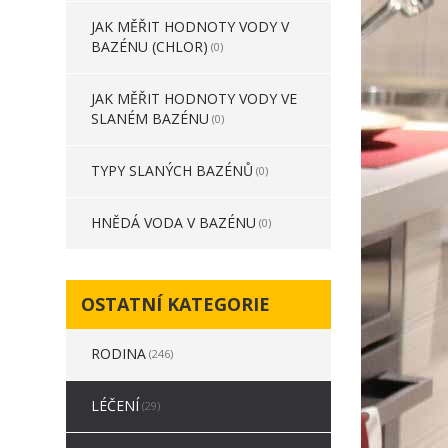
JAK MĚŘIT HODNOTY VODY V
BAZÉNU (CHLOR)
(0)
JAK MĚŘIT HODNOTY VODY VE
SLANÉM BAZÉNU
(0)
TYPY SLANÝCH BAZÉNŮ
(0)
HNĚDÁ VODA V BAZÉNU
(0)
OSTATNÍ KATEGORIE
RODINA
(246)
LÉČENÍ
(29)