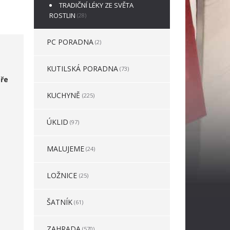
TRADIČNÍ LÉKY ZE SVĚTA
ROSTLIN
(28)
PC PORADNA
(2)
KUTILSKÁ PORADNA
(73)
ře
KUCHYNĚ
(225)
ÚKLID
(97)
MALUJEME
(24)
LOŽNICE
(25)
ŠATNÍK
(61)
ZAHRADA
(570)