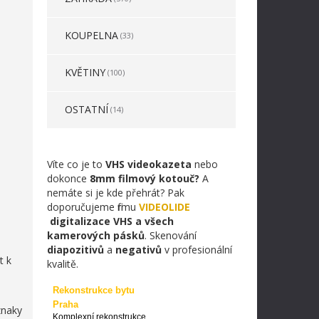
KOUPELNA
(33)
KVĚTINY
(100)
OSTATNÍ
(14)
Víte co je to
VHS videokazeta
nebo
dokonce
8mm filmový kotouč?
A
nemáte si je kde přehrát? Pak
doporučujeme firmu
VIDEOLIDE
digitalizace VHS a všech
kamerových pásků
. Skenování
diapozitivů
a
negativů
v profesionální
t k
kvalitě.
Rekonstrukce bytu
Praha
znaky
Komplexní rekonstrukce