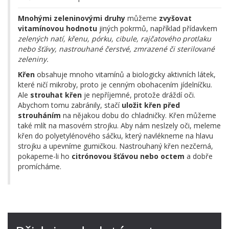
Mnohými zeleninovými druhy
můžeme
zvyšovat
vitamínovou hodnotu
jiných pokrmů, například přídavkem
zelených natí, křenu, pórku, cibule, rajčatového protlaku
nebo šťávy, nastrouhané čerstvé, zmrazené či sterilované
zeleniny.
Křen
obsahuje mnoho vitamínů a biologicky aktivních látek,
které ničí mikroby, proto je cenným obohacením jídelníčku.
Ale
strouhat křen
je nepříjemné, protože dráždí oči.
Abychom tomu zabránily, stačí
uložit křen před
strouháním
na nějakou dobu do chladničky. Křen můžeme
také mlít na masovém strojku. Aby nám neslzely oči, meleme
křen do polyetylénového sáčku, který navlékneme na hlavu
strojku a upevníme gumičkou. Nastrouhaný křen nezčerná,
pokapeme-li ho
citrónovou šťávou nebo octem
a dobře
promícháme.