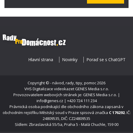
Hlavní strana
Novinky
Poraď se s ChatGPT
Copyright ©
- návod, rady, tipy, pomoc
2026
VHS Digitalizace videokazet
GENES Media s.r.o.
Provozovatelem webových stránek je: GENES Media s.r.o. |
info@genes.cz | +420 724 111 234
Právnická osoba podnikající dle obchodního zákona zapsaná v
obchodním rejstříku Městský soud v Praze spisová značka
C 176292
. IČ:
24809535, DIČ: CZ24809535
Sídlem: Zbraslavská 55/5a, Praha 5 - Malá Chuchle, 159 00