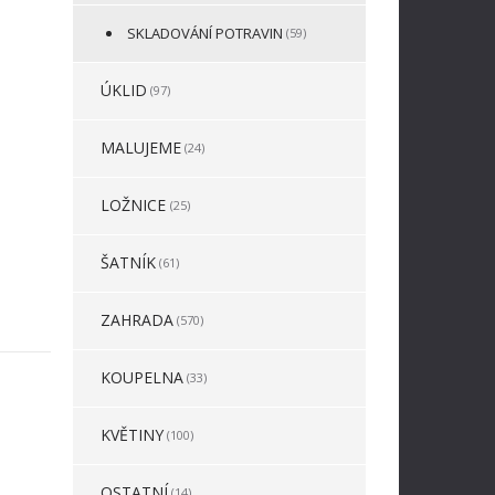
SKLADOVÁNÍ POTRAVIN
(59)
ÚKLID
(97)
MALUJEME
(24)
LOŽNICE
(25)
ŠATNÍK
(61)
ZAHRADA
(570)
KOUPELNA
(33)
KVĚTINY
(100)
OSTATNÍ
(14)