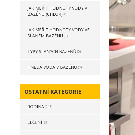
JAK MĚŘIT HODNOTY VODY V
BAZÉNU (CHLOR)
(0)
JAK MĚŘIT HODNOTY VODY VE
SLANÉM BAZÉNU
(0)
TYPY SLANÝCH BAZÉNŮ
(0)
HNĚDÁ VODA V BAZÉNU
(0)
OSTATNÍ KATEGORIE
RODINA
(246)
LÉČENÍ
(29)