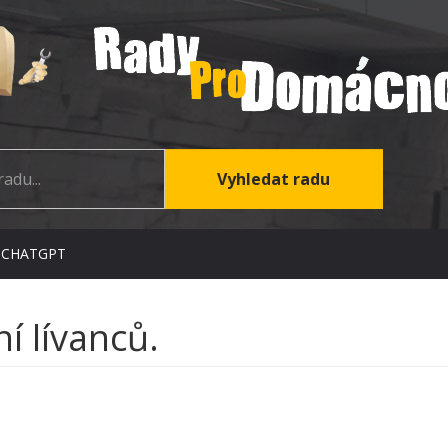
 CHATGPT
í lívanců.