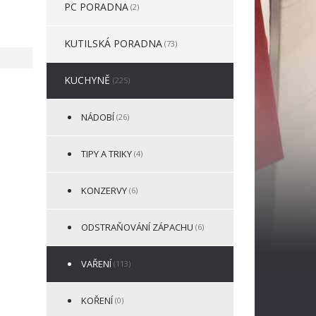
PC PORADNA
(2)
KUTILSKÁ PORADNA
(73)
KUCHYNĚ
(225)
NÁDOBÍ
(26)
TIPY A TRIKY
(4)
KONZERVY
(6)
ODSTRAŇOVÁNÍ ZÁPACHU
(6)
VAŘENÍ
(113)
KOŘENÍ
(0)