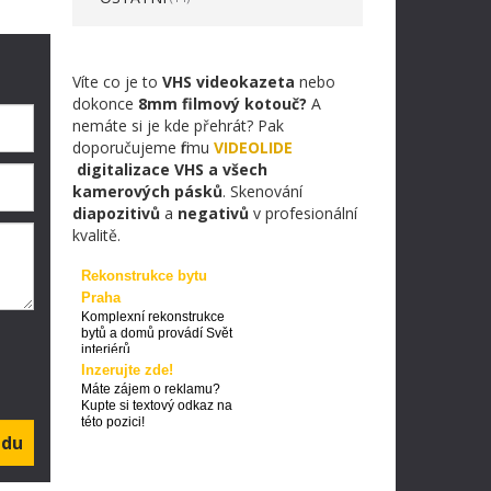
Víte co je to
VHS videokazeta
nebo
dokonce
8mm filmový kotouč?
A
nemáte si je kde přehrát? Pak
doporučujeme firmu
VIDEOLIDE
digitalizace VHS a všech
kamerových pásků
. Skenování
diapozitivů
a
negativů
v profesionální
kvalitě.
Rekonstrukce bytu
Praha
Komplexní rekonstrukce
bytů a domů provádí Svět
interiérů
Inzerujte zde!
Máte zájem o reklamu?
Kupte si textový odkaz na
této pozici!