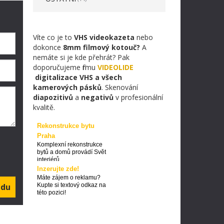
Víte co je to
VHS videokazeta
nebo
dokonce
8mm filmový kotouč?
A
nemáte si je kde přehrát? Pak
doporučujeme firmu
VIDEOLIDE
digitalizace VHS a všech
kamerových pásků
. Skenování
diapozitivů
a
negativů
v profesionální
kvalitě.
Rekonstrukce bytu
Praha
Komplexní rekonstrukce
bytů a domů provádí Svět
interiérů
Inzerujte zde!
Máte zájem o reklamu?
Kupte si textový odkaz na
této pozici!