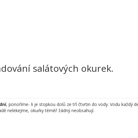
adování salátových okurek.
dní
, ponoříme- li je stopkou dolů ze tří čtvrtin do vody. Vodu každý d
adě nelekeJme, okurky téměř žádný neobsahují.