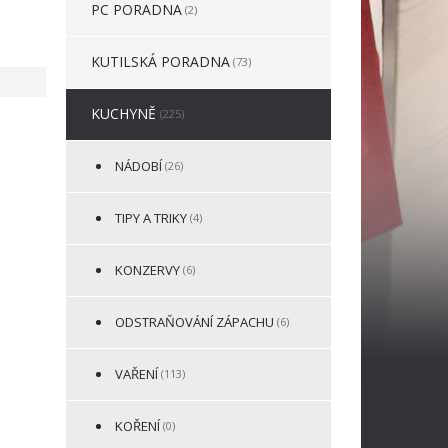
PC PORADNA
(2)
KUTILSKÁ PORADNA
(73)
KUCHYNĚ
(225)
NÁDOBÍ
(26)
TIPY A TRIKY
(4)
KONZERVY
(6)
ODSTRAŇOVÁNÍ ZÁPACHU
(6)
VAŘENÍ
(113)
KOŘENÍ
(0)