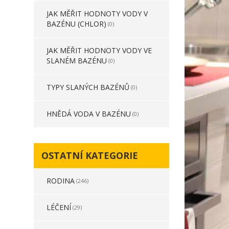
JAK MĚŘIT HODNOTY VODY V
BAZÉNU (CHLOR)
(0)
JAK MĚŘIT HODNOTY VODY VE
SLANÉM BAZÉNU
(0)
TYPY SLANÝCH BAZÉNŮ
(0)
HNĚDÁ VODA V BAZÉNU
(0)
OSTATNÍ KATEGORIE
RODINA
(246)
LÉČENÍ
(29)