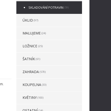
SKLADOVÁNÍ POTRAVIN
(59)
ÚKLID
(97)
MALUJEME
(24)
LOŽNICE
(25)
ŠATNÍK
(61)
ZAHRADA
(570)
en.
KOUPELNA
(33)
KVĚTINY
(100)
OSTATNÍ
(14)