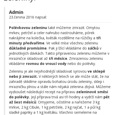
Admin
23.června 2016 napsal:
Polévkovou zeleninu
také můžeme zmrazit. Omytou
mrkev, petržel a celer nahrubo nastrouháme, pórek
nakrájíme na kolečka, květák rozdělíme na růžičky a
tři
minuty předvaříme
. Ve velké míse všechnu zeleninu
důkladně promísíme
. Pak ji lžící vkládáme do
sáčků
v
jednotlivých dávkách. Takto připravenou zeleninu můžeme v
mrazničce skladovat až
tři měsíce
. Zmrazenou zeleninu
vkládáme
rovnou do vroucí vody
nebo do polévky.
Zeleninu je ale nejvhodnější skladovat syrovou
ve sklepě
nebo ji zmrazit.
V některých letech se ale může stát, že na
zahradě sklidíme opravdu bohatou úrodu zeleniny, sklep i
mrazničku plnou a stále nám nějaká zelenina zbývá. Můžeme
vyzkoušet následující recept na přípravu
zeleninové směsi
do polévky.
Její příprava trvá asi tři hodiny a vydrží nám
pět
až šest měsíců
: Omyjeme, očistíme a nařežeme 3 kg
mrkve, 2 kg Cibule, 1 kg petržele, 2 kg rajčat, 1 a půl kg
sladké papriky a 1 kg květáku. Všechno semeleme na