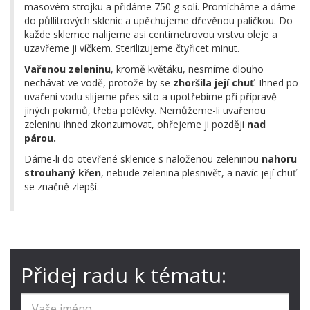
masovém strojku a přidáme 750 g soli. Promícháme a dáme
do půllitrových sklenic a upěchujeme dřevěnou paličkou. Do
každe sklemce nalijeme asi centimetrovou vrstvu oleje a
uzavřeme ji víčkem. Sterilizujeme čtyřicet minut.
Vařenou zeleninu
, kromě květáku, nesmíme dlouho
nechávat ve vodě, protože by se
zhoršila její chuť
. Ihned po
uvaření vodu slijeme přes síto a upotřebíme při přípravě
jiných pokrmů, třeba polévky. Nemůžeme-li uvařenou
zeleninu ihned zkonzumovat, ohřejeme ji později
nad
párou.
Dáme-li do otevřené sklenice s naloženou zeleninou
nahoru
strouhaný křen
, nebude zelenina plesnivět, a navíc její chuť
se značně zlepší.
Přidej radu k tématu: