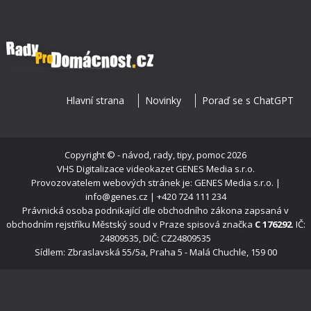
Hlavní strana
Novinky
Poraď se s ChatGPT
Copyright ©
- návod, rady, tipy, pomoc
2026
VHS Digitalizace videokazet
GENES Media s.r.o.
Provozovatelem webových stránek je: GENES Media s.r.o. |
info@genes.cz | +420 724 111 234
Právnická osoba podnikající dle obchodního zákona zapsaná v
obchodním rejstříku Městský soud v Praze spisová značka
C 176292
. IČ:
24809535, DIČ: CZ24809535
Sídlem: Zbraslavská 55/5a, Praha 5 - Malá Chuchle, 159 00
s