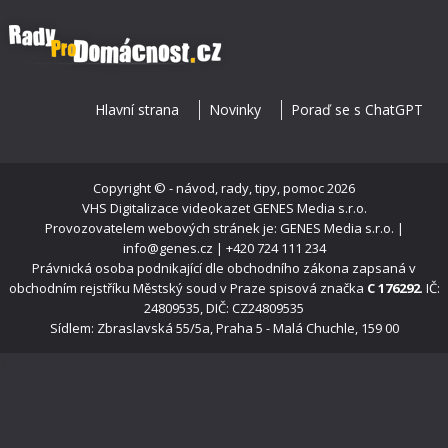
Hlavní strana
Novinky
Poraď se s ChatGPT
Copyright ©
- návod, rady, tipy, pomoc
2026
VHS Digitalizace videokazet
GENES Media s.r.o.
Provozovatelem webových stránek je: GENES Media s.r.o. |
info@genes.cz | +420 724 111 234
Právnická osoba podnikající dle obchodního zákona zapsaná v
obchodním rejstříku Městský soud v Praze spisová značka
C 176292
. IČ:
24809535, DIČ: CZ24809535
Sídlem: Zbraslavská 55/5a, Praha 5 - Malá Chuchle, 159 00
s