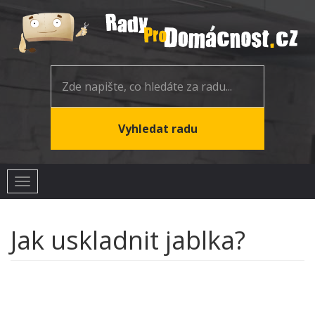
Toggle
navigation
Jak uskladnit jablka?