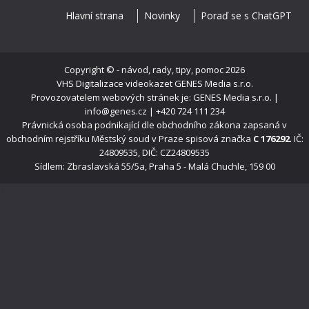
Hlavní strana
Novinky
Poraď se s ChatGPT
Copyright ©
- návod, rady, tipy, pomoc
2026
VHS Digitalizace videokazet
GENES Media s.r.o.
Provozovatelem webových stránek je: GENES Media s.r.o. |
info@genes.cz | +420 724 111 234
Právnická osoba podnikající dle obchodního zákona zapsaná v
obchodním rejstříku Městský soud v Praze spisová značka
C 176292
. IČ:
24809535, DIČ: CZ24809535
Sídlem: Zbraslavská 55/5a, Praha 5 - Malá Chuchle, 159 00
s