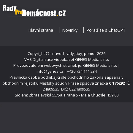
Hlavní strana
Novinky
Poraď se s ChatGPT
Copyright ©
- návod, rady, tipy, pomoc
2026
VHS Digitalizace videokazet
GENES Media s.r.o.
Provozovatelem webových stránek je: GENES Media s.r.o. |
info@genes.cz | +420 724 111 234
Právnická osoba podnikající dle obchodního zákona zapsaná v
obchodním rejstříku Městský soud v Praze spisová značka
C 176292
. IČ:
24809535, DIČ: CZ24809535
Sídlem: Zbraslavská 55/5a, Praha 5 - Malá Chuchle, 159 00
s