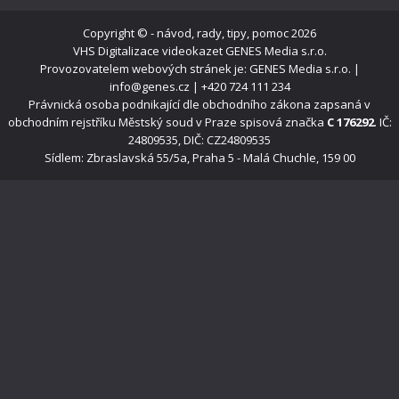
Copyright ©
- návod, rady, tipy, pomoc
2026
VHS Digitalizace videokazet
GENES Media s.r.o.
Provozovatelem webových stránek je: GENES Media s.r.o. |
info@genes.cz | +420 724 111 234
Právnická osoba podnikající dle obchodního zákona zapsaná v
obchodním rejstříku Městský soud v Praze spisová značka
C 176292
. IČ:
24809535, DIČ: CZ24809535
Sídlem: Zbraslavská 55/5a, Praha 5 - Malá Chuchle, 159 00
s