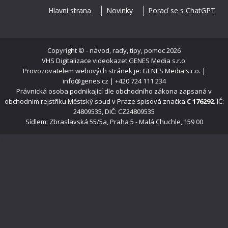
Hlavní strana
Novinky
Poraď se s ChatGPT
Copyright ©
- návod, rady, tipy, pomoc
2026
VHS Digitalizace videokazet
GENES Media s.r.o.
Provozovatelem webových stránek je: GENES Media s.r.o. |
info@genes.cz | +420 724 111 234
Právnická osoba podnikající dle obchodního zákona zapsaná v
obchodním rejstříku Městský soud v Praze spisová značka
C 176292
. IČ:
24809535, DIČ: CZ24809535
Sídlem: Zbraslavská 55/5a, Praha 5 - Malá Chuchle, 159 00
s